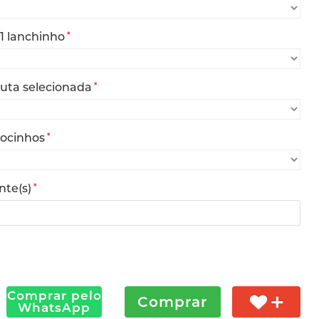
1 lanchinho
*
ruta selecionada
*
docinhos
*
nte(s)
*
Comprar pelo
Comprar
WhatsApp