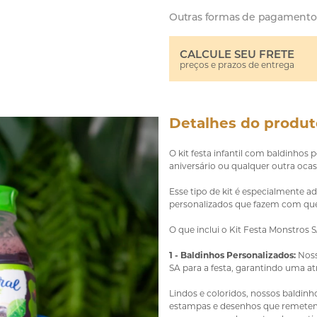
Outras formas de pagamento
CALCULE SEU FRETE
preços e prazos de entrega
Detalhes do produt
O kit festa infantil com baldinhos
aniversário ou qualquer outra ocasi
Esse tipo de kit é especialmente ad
personalizados que fazem com que 
O que inclui o Kit Festa Monstros 
1 - Baldinhos Personalizados:
Noss
SA para a festa, garantindo uma a
Lindos e coloridos, nossos baldin
estampas e desenhos que remetem 