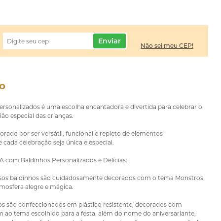
Enviar
Não sei meu CEP!
o
 personalizados é uma escolha encantadora e divertida para celebrar o
ão especial das crianças.
orado por ser versátil, funcional e repleto de elementos
cada celebração seja única e especial.
SA com Baldinhos Personalizados e Delícias:
os baldinhos são cuidadosamente decorados com o tema Monstros
tmosfera alegre e mágica.
hos são confeccionados em plástico resistente, decorados com
ao tema escolhido para a festa, além do nome do aniversariante,