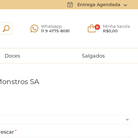
Entrega Agendada
Whatsapp
Minha Sacola
0
11 9 4775-8081
R$0,00
Doces
Salgados
 Monstros SA
rescar
*