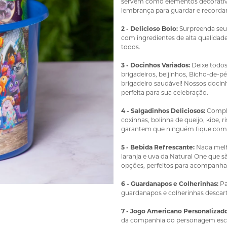
servem como elementos decorativo
lembrança para guardar e recordar
2 - Delicioso Bolo:
Surpreenda seu
com ingredientes de alta qualidad
todos.
3 - Docinhos Variados:
Deixe todos
brigadeiros, beijinhos, Bicho-de-p
brigadeiro saudável! Nossos docin
perfeita para sua celebração.
4 - Salgadinhos Deliciosos:
Comple
coxinhas, bolinha de queijo, kibe,
garantem que ninguém fique com
5 - Bebida Refrescante:
Nada melh
laranja e uva da Natural One que 
opções, perfeitos para acompanhar 
6 - Guardanapos e Colherinhas:
Pa
guardanapos e colherinhas descart
7 - Jogo Americano Personalizado
da companhia do personagem escol