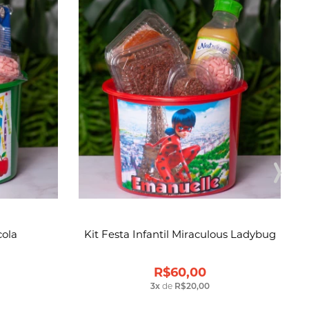
cola
Kit Festa Infantil Miraculous Ladybug
R$60,00
3
x
de
R$20,00