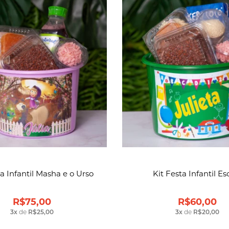
ta Infantil Masha e o Urso
Kit Festa Infantil Es
R$75,00
R$60,00
3
x
de
R$25,00
3
x
de
R$20,00