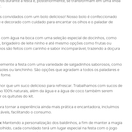
s durante a festa e, posteriormente, se transformam em uma linda
.
s convidados com um bolo delicioso! Nosso bolo é confeccionado
e e decorado com cuidado para encantar os olhos e o paladar de
 com água na boca com uma seleção especial de docinhos, como
é, brigadeiro de leite ninho e até mesmo opções como frutas ou
hos são feitos com carinho e sabor incomparável, trazendo a doçura
mente a festa com uma variedade de salgadinhos saborosos, como
 risoles ou lanchinho. São opções que agradam a todos os paladares e
 fome.
or que um suco delicioso para refrescar. Trabalhamos com sucos de
são 100% naturais, além da água e a água de coco também serem
os quitutes do kit.
ra tornar a experiência ainda mais prática e encantadora, incluímos
áveis, facilitando o consumo.
:
Mantendo a personalização dos baldinhos, a fim de manter a magia
hido, cada convidado terá um lugar especial na festa com o jogo