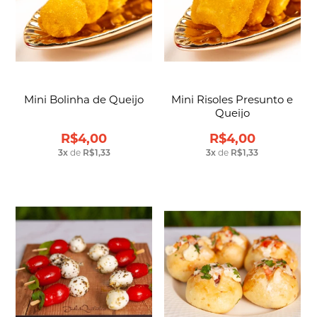
Mini Bolinha de Queijo
Mini Risoles Presunto e
Queijo
R$4,00
R$4,00
3
x
de
R$1,33
3
x
de
R$1,33