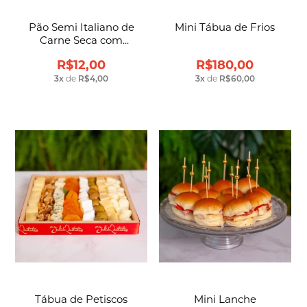
Pão Semi Italiano de
Mini Tábua de Frios
Carne Seca com
Vinagrete
R$12,00
R$180,00
3
x
de
R$4,00
3
x
de
R$60,00
Tábua de Petiscos
Mini Lanche