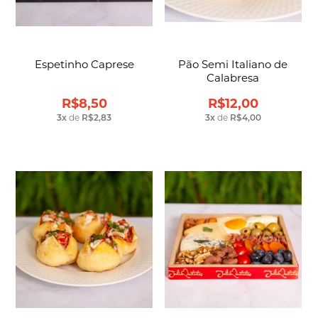
Espetinho Caprese
Pão Semi Italiano de
Calabresa
R$8,50
R$12,00
3
x
de
R$2,83
3
x
de
R$4,00