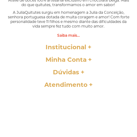
Ateliê de doces 100% artesanal exclusivo em chocolate belga. Mais
do que quitutes, transformamos o amor em sabor!
A JuliaQuitutes surgiu em homenagem a Julia da Conceição,
senhora portuguesa dotada de muita coragem e amor! Com forte
personalidade teve 11 filhos e mesmo diante das dificuldades da
vida sempre fez tudo com muito amor.
Saiba mais...
Institucional
Minha Conta
Dúvidas
Atendimento